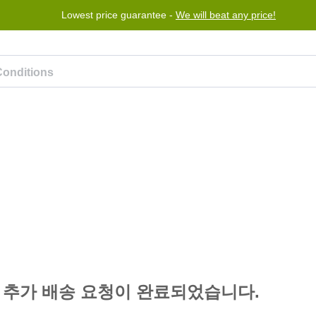
Lowest price guarantee -
We will beat any price!
rogram
Help
Contact us
 추가 배송 요청이 완료되었습니다.